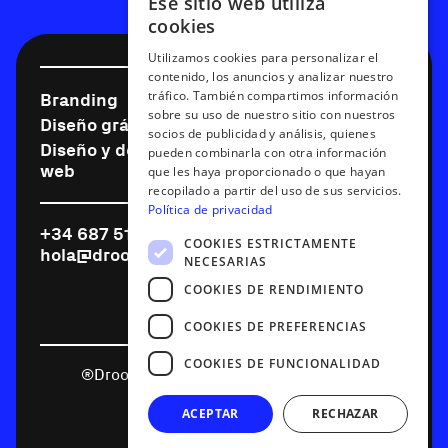
Ese sitio web utiliza
cookies
Utilizamos cookies para personalizar el
contenido, los anuncios y analizar nuestro
tráfico. También compartimos información
Branding
Diseño digital
sobre su uso de nuestro sitio con nuestros
Diseño gráfico
Motion graphics
socios de publicidad y análisis, quienes
Diseño y desarrollo
Expertos en Webflow
pueden combinarla con otra información
web
que les haya proporcionado o que hayan
recopilado a partir del uso de sus servicios.
Política de privacidad
+34 687 515 232
Instagram
COOKIES ESTRICTAMENTE
hola@drool.es
Linkedin
NECESARIAS
X
COOKIES DE RENDIMIENTO
Behance
COOKIES DE PREFERENCIAS
COOKIES DE FUNCIONALIDAD
®Drool. Todos los derechos reservados
Aviso legal
ACEPTAR
RECHAZAR
Política de privacidad
Política de cookies