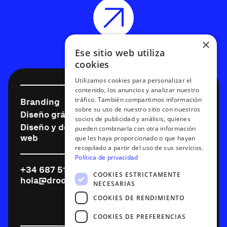
×
Ese sitio web utiliza
cookies
Utilizamos cookies para personalizar el
contenido, los anuncios y analizar nuestro
tráfico. También compartimos información
Branding
Diseño digital
sobre su uso de nuestro sitio con nuestros
Diseño gráfico
Motion graphics
socios de publicidad y análisis, quienes
Diseño y desarrollo
Expertos en Webflow
pueden combinarla con otra información
web
que les haya proporcionado o que hayan
recopilado a partir del uso de sus servicios.
Política de privacidad
+34 687 515 232
Instagram
COOKIES ESTRICTAMENTE
hola@drool.es
Linkedin
NECESARIAS
X
COOKIES DE RENDIMIENTO
Behance
COOKIES DE PREFERENCIAS