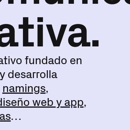
ativa.
ativo fundado en
y desarrolla
e
namings
,
diseño web y app
,
ías
…