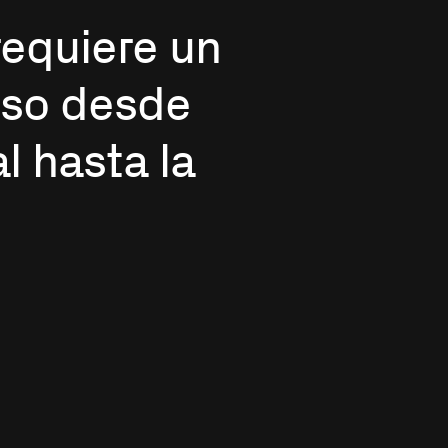
requiere un
Ver
oso desde
l hasta la