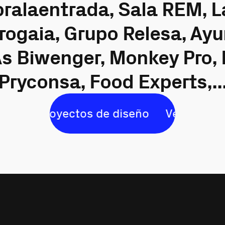
ralaentrada, Sala REM, L
rogaia, Grupo Relesa, Ay
As Biwenger, Monkey Pro, 
Pryconsa, Food Experts,..
proyectos de diseño
Ver proyectos de d