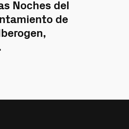
as Noches del
untamiento de
Iberogen,
.
iseño