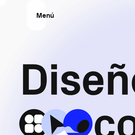
Menú
Diseñ
c