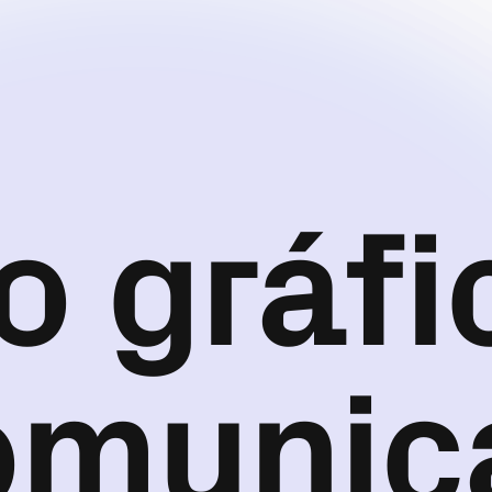
o gráfi
omunic