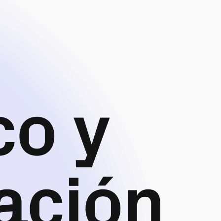
co y
ación