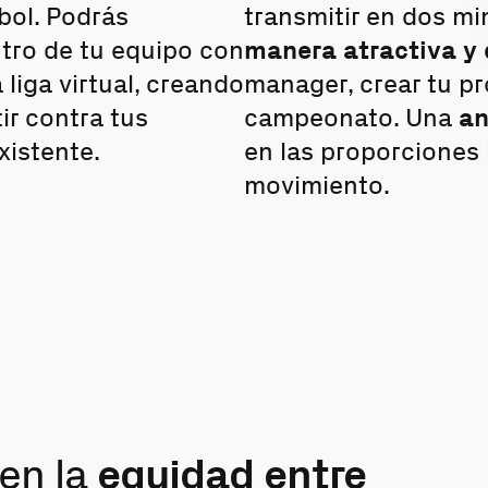
bol. Podrás
transmitir en dos m
ntro de tu equipo con
manera atractiva y 
liga virtual, creando
manager, crear tu pr
r contra tus
campeonato. Una
an
xistente.
en las proporciones 
movimiento.
en la
equidad entre